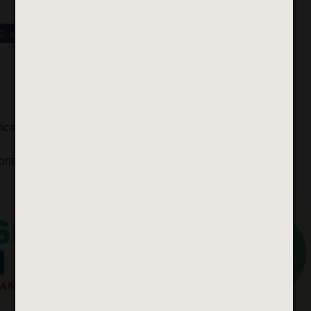
6, rue Etienne Dolet
PAYANT
SPORTS
ASSOCIATIFS
ficacement aux éventuelles attaques
ontrôles