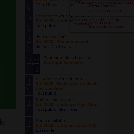
14 à 18 ans
août
Offres d’emploi
annonces en cours
Les rendez-vous du potager
14
Été 2026 - Jardin partagé Curie
Taxe de séjour
Tout public
août
Meublé de tourisme
Jeux de société
15
Été 2026 - Grand ensemble
Jeunes 7 à 16 ans
août
Fermeture de la boutique
17
23
Boutique éphémère
août
août
Les rendez-vous du parc
18
Été 2026 - Esplanade du Siècle
des Lumières
août
Tout public
Soirée jeux au jardin
18
Été 2026 - Jardin partagé Curie
Tout public, dès 7 ans
août
Sortie cueillette
19
Été 2026 - Jouy-en-Josas (78)
En famille
août