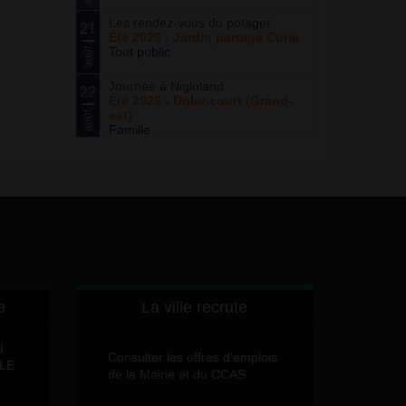
Les rendez-vous du potager
21
Été 2026 - Jardin partagé Curie
Tout public
août
Journée à Nigloland
22
Été 2026 - Dolancourt (Grand-
est)
août
Famille
e
La ville recrute
d
Consulter les offres d'emplois
LLE
de la Mairie et du CCAS