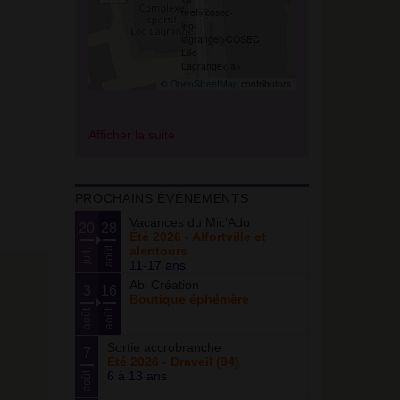
©
OpenStreetMap
contributors
Afficher la suite
PROCHAINS ÉVÈNEMENTS
Vacances du Mic’Ado
20
28
Été 2026 - Alfortville et
alentours
août
juil.
11-17 ans
Abi Création
3
16
Boutique éphémère
août
août
Sortie accrobranche
7
Été 2026 - Draveil (94)
6 à 13 ans
août