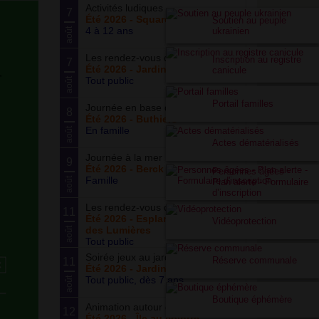
Activités ludiques
7
Été 2026 - Square Meynet
Soutien au peuple
4 à 12 ans
ukrainien
août
Les rendez-vous du potager
Inscription au registre
7
Été 2026 - Jardin partagé Curie
canicule
Tout public
août
Portail familles
Journée en base de loisirs
8
Été 2026 - Buthiers
En famille
août
Actes dématérialisés
Journée à la mer
9
Été 2026 - Berck Plage
Personnes âgées -
Famille
août
Plan alerte - Formulaire
d’inscription
Les rendez-vous du parc
11
Été 2026 - Esplanade du Siècle
Vidéoprotection
des Lumières
août
Tout public
Soirée jeux au jardin
Réserve communale
11
Été 2026 - Jardin partagé Curie
Tout public, dès 7 ans
août
Boutique éphémère
Animation autour du basketball
12
Été 2026 - Île au cointre