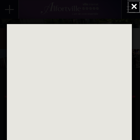
×
Accueil
Actualités
Evénements
Été 2026
Les associations de l’été 2026
Socialidaire - Été 2026
De la terre à l’assiette
ALFORTVILLE ET VOUS
Une question
Contactez nous par courriel
Suivez-nous sur X
Suivez-nous sur Facebook