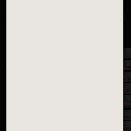
Suivez-nous sur Instagram
Inscription à la newsletter
OK
Toutes les newsletters
Se rendre à la mairie
Place François-Mitterrand
BP 75 - 94142 ALFORTVILLE Cedex
Tél. 01 58 73 29 00
Fax 01 43 78 94 37
Horaires d'ouvertures