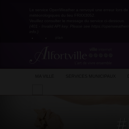
Visitez
Visitez
Visitez
Visitez
Visitez
Consultez
Visitez
la
le
le
la
la
les
Le service OpenWeather a renvoyé une erreur lors de l
la
page
compte
compte
chaîne
chaîne
flux
météorologiques du lieu FRXX3052.
page
Facebook
Pinterest
Instagram
youtube
Dailymotion
RSS
Veuillez consulter le message du service ci-dessous.
X
de
de
de
de
de
de
(401 - Invalid API key. Please see https://openweathe
:
la
la
la
la
la
la
info.)
compte
mairie
mairie
mairie
mairie
mairie
mairie
plan
anciennement
d'Alfortville
d'Alfortville
d'Alfortville
d'Alfortville
d'Alfortville
d'Alfortville
twitter
de
la
Mairie
d'Alfortville
MA VILLE
SERVICES MUNICIPAUX
Effectuer
une
recherche
sur
le
site
#