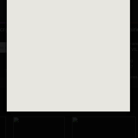
ALFORTVILLE ET VOUS
cription à la newsletter
Se rendre à la mairi
Place François-Mitterran
OK
BP 75 - 94142 ALFORTVI
Cedex
Tél. 01 58 73 29 00
Fax 01 43 78 94 37
Toutes les newsletters
Horaires d'ouvertures