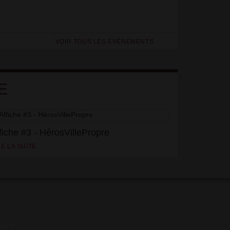
VOIR TOUS LES ÉVÉNEMENTS
E
fiche #3 - HérosVillePropre
RE LA SUITE