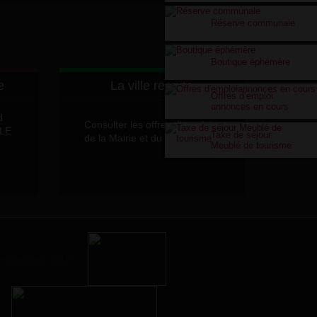
Réserve communale
Boutique éphémère
e
La ville recrute
Offres d’emploi
annonces en cours
d
Consulter les offres d'emplois
LLE
Taxe de séjour
de la Mairie et du CCAS
Meublé de tourisme