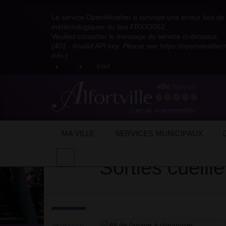
Visitez
Visitez
Visitez
Visitez
Visitez
Consultez
Visitez
la
le
le
la
la
les
Le service OpenWeather a renvoyé une erreur lors de l
la
page
compte
compte
chaîne
chaîne
flux
météorologiques du lieu FRXX3052.
page
Facebook
Pinterest
Instagram
youtube
Dailymotion
RSS
Veuillez consulter le message du service ci-dessous.
X
de
de
de
de
de
de
(401 - Invalid API key. Please see https://openweathe
:
la
la
la
la
la
la
info.)
compte
mairie
mairie
mairie
mairie
mairie
mairie
plan
anciennement
d'Alfortville
d'Alfortville
d'Alfortville
d'Alfortville
d'Alfortville
d'Alfortville
twitter
de
la
Mairie
d'Alfortville
Accueil
Actualités
Evénements
Été 
MA VILLE
SERVICES MUNICIPAUX
Effectuer
Sorties cueille
une
recherche
sur
le
site