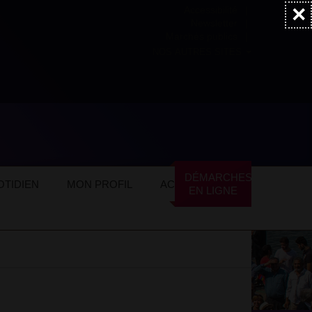
×
Accessibilité
Newsletter
Marchés publics
NOS AUTRES SITES
es cueillette
DÉMARCHES
TIDIEN
MON PROFIL
ACTUALITÉS
EN LIGNE