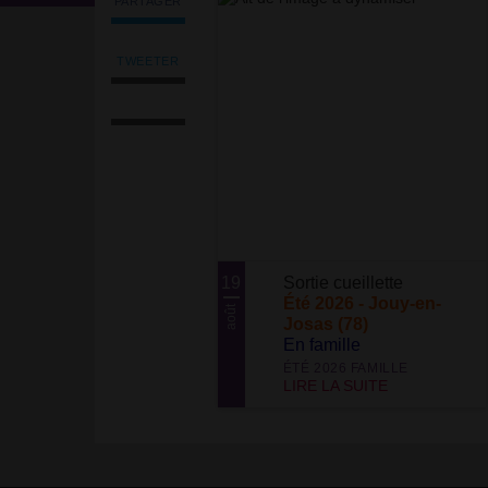
PARTAGER
Partager
l'article
'Sorties
TWEETER
Tweeter
cueillette'
Imprimer
l'article
sur
l'article
'Sorties
Facebook
Envoyer
cueillette'
l'article
sur
par
Facebook
email
19
Sortie cueillette
Été 2026 - Jouy-en-
août
Josas (78)
En famille
ÉTÉ 2026 FAMILLE
LIRE LA SUITE