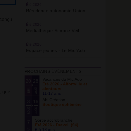
Été 2026
Résidence autonomie Union
 conçu
Été 2026
Médiathèque Simone Veil
Été 2026
Espace jeunes - Le Mic’Ado
PROCHAINS ÉVÈNEMENTS
Vacances du Mic’Ado
20
28
Été 2026 - Alfortville et
alentours
août
juil.
, que
11-17 ans
Abi Création
3
16
Boutique éphémère
août
août
,
Sortie accrobranche
7
Été 2026 - Draveil (94)
6 à 13 ans