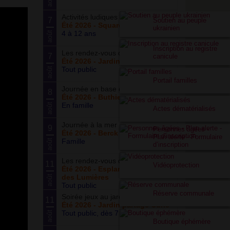
août
Activités ludiques
7
Soutien au peuple
Été 2026 - Square Meynet
ukrainien
4 à 12 ans
août
Inscription au registre
Les rendez-vous du potager
7
canicule
Été 2026 - Jardin partagé Curie
Tout public
août
Portail familles
Journée en base de loisirs
8
Été 2026 - Buthiers
En famille
août
Actes dématérialisés
Journée à la mer
9
Personnes âgées -
Été 2026 - Berck Plage
Plan alerte - Formulaire
Famille
août
d’inscription
Les rendez-vous du parc
11
Vidéoprotection
Été 2026 - Esplanade du Siècle
des Lumières
août
Tout public
Réserve communale
Soirée jeux au jardin
11
Été 2026 - Jardin partagé Curie
Tout public, dès 7 ans
août
Boutique éphémère