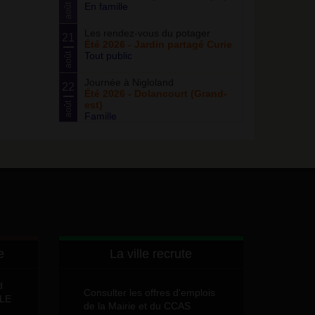
En famille
août
Les rendez-vous du potager
21
Été 2026 - Jardin partagé Curie
Tout public
août
Journée à Nigloland
22
Été 2026 - Dolancourt (Grand-
est)
août
Famille
e
La ville recrute
d
Consulter les offres d'emplois
LLE
de la Mairie et du CCAS