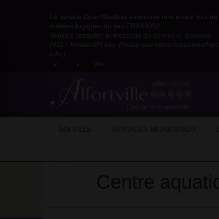
Visitez
Visitez
Visitez
Visitez
Visitez
Consultez
Visitez
la
le
le
la
la
les
Le service OpenWeather a renvoyé une erreur lors de l
la
page
compte
compte
chaîne
chaîne
flux
météorologiques du lieu FRXX3052.
page
Facebook
Pinterest
Instagram
youtube
Dailymotion
RSS
Veuillez consulter le message du service ci-dessous.
X
de
de
de
de
de
de
(401 - Invalid API key. Please see https://openweathe
:
la
la
la
la
la
la
info.)
compte
mairie
mairie
mairie
mairie
mairie
mairie
plan
anciennement
d'Alfortville
d'Alfortville
d'Alfortville
d'Alfortville
d'Alfortville
d'Alfortville
twitter
de
la
Mairie
d'Alfortville
Accueil
Lieux de vacances
Centre aqua
MA VILLE
SERVICES MUNICIPAUX
Thèmes :
Été 2026
Effectuer
une
recherche
Centre aquati
sur
le
site