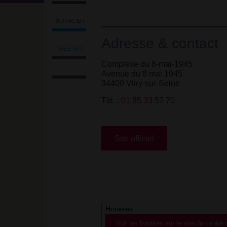
PARTAGER
Partager
Adresse & contact
l'article
'Centre
TWEETER
Tweeter
aquatique
Complexe du 8-mai-1945
Imprimer
l'article
de
Avenue du 8 mai 1945
l'article
'Centre
Vitry-
94400 Vitry-sur-Seine
Envoyer
aquatique
sur-
l'article
de
Seine'
Tél.
:
01 85 33 57 70
par
Vitry-
sur
email
sur-
Facebook
Seine'
sur
Site officiel
Facebook
Horaires
Voir les horaires sur le site du centre