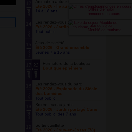
Animation autour du basketball
12
Été 2026 - Île au cointre
Offres d’emploi
14 à 18 ans
août
annonces en cours
Les rendez-vous du potager
14
Taxe de séjour
Été 2026 - Jardin partagé Curie
Meublé de tourisme
Tout public
août
Jeux de société
15
Été 2026 - Grand ensemble
Jeunes 7 à 16 ans
août
Fermeture de la boutique
17
23
Boutique éphémère
août
août
Les rendez-vous du parc
18
Été 2026 - Esplanade du Siècle
des Lumières
août
Tout public
Soirée jeux au jardin
18
Été 2026 - Jardin partagé Curie
Tout public, dès 7 ans
août
Sortie cueillette
19
Été 2026 - Jouy-en-Josas (78)