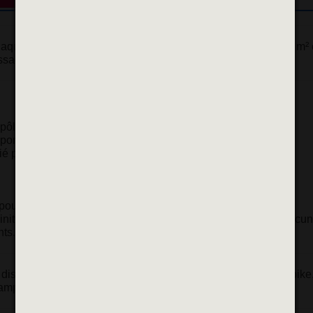
e aquatique de Vitry-sur-Seine est un établissement de 6 500 m²
sage, de détente et de bien-être pour tous les publics.
 pôles principaux :
ortive, aux loisirs et à l’apprentissage.
ié pour la relaxation et la récupération.
pour répondre aux besoins des petits et des grands :
initiation et de perfectionnement adaptées au niveau de chacun
nts.
isciplines dynamiques sont accessibles, telles que l’aquabike
rampo.