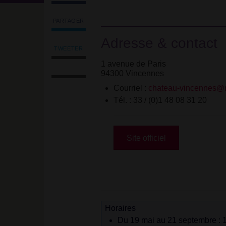
PARTAGER
Partager
Adresse & contact
l'article
'Château
TWEETER
Tweeter
de
1 avenue de Paris
Imprimer
l'article
Vincennes'
94300 Vincennes
l'article
'Château
sur
Envoyer
de
Facebook
Courriel :
chateau-vincennes@m
l'article
Vincennes'
Tél. : 33 / (0)1 48 08 31 20
par
sur
email
Facebook
Site officiel
Horaires
Du 19 mai au 21 septembre : 