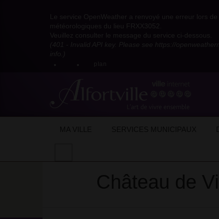
Visitez
Visitez
Visitez
Visitez
Visitez
Consultez
Visitez
la
le
le
la
la
les
Le service OpenWeather a renvoyé une erreur lors de l
la
page
compte
compte
chaîne
chaîne
flux
météorologiques du lieu FRXX3052.
page
Facebook
Pinterest
Instagram
youtube
Dailymotion
RSS
Veuillez consulter le message du service ci-dessous.
X
de
de
de
de
de
de
(401 - Invalid API key. Please see https://openweathe
:
la
la
la
la
la
la
info.)
compte
mairie
mairie
mairie
mairie
mairie
mairie
plan
anciennement
d'Alfortville
d'Alfortville
d'Alfortville
d'Alfortville
d'Alfortville
d'Alfortville
twitter
de
la
Mairie
d'Alfortville
Accueil
Lieux de vacances
Château de
MA VILLE
SERVICES MUNICIPAUX
Thèmes :
Lieu(x) de l’été
Effectuer
une
recherche
Château de V
sur
le
site