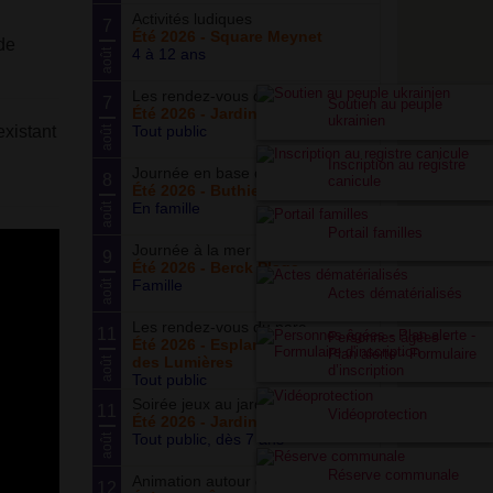
Activités ludiques
7
Été 2026 - Square Meynet
de
4 à 12 ans
août
Les rendez-vous du potager
7
Soutien au peuple
Été 2026 - Jardin partagé Curie
ukrainien
xistant
Tout public
août
Inscription au registre
Journée en base de loisirs
8
canicule
Été 2026 - Buthiers
En famille
août
Portail familles
Journée à la mer
9
Été 2026 - Berck Plage
Famille
août
Actes dématérialisés
Les rendez-vous du parc
11
Personnes âgées -
Été 2026 - Esplanade du Siècle
Plan alerte - Formulaire
des Lumières
août
d’inscription
Tout public
Soirée jeux au jardin
11
Vidéoprotection
Été 2026 - Jardin partagé Curie
Tout public, dès 7 ans
août
Réserve communale
Animation autour du basketball
12