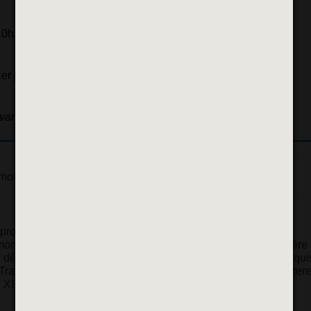
10h - 17h
1er janvier, 1er mai et 25 décembre.
avant la fermeture du monument.
oin de l’architecture médiévale.
il protège la capitale mais garantit aussi les rois contre ses
 monarchie française jusqu’en 1682, quand Louis XIV lui préfère
n dès le XVIe siècle et jusqu’au XIXe siècle : Fouquet, le marqui
ransformé en caserne et en arsenal par Napoléon Ier, la forter
 XIXe siècle.