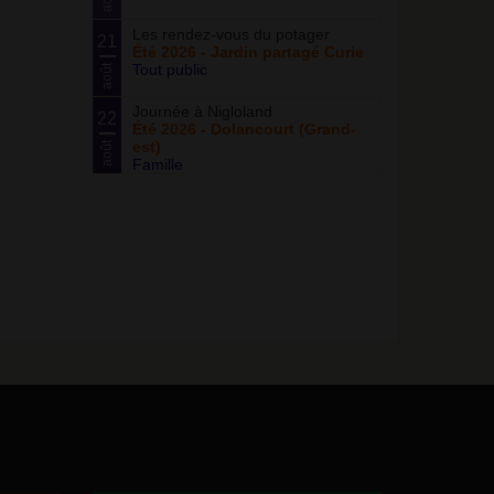
Les rendez-vous du potager
21
Été 2026 - Jardin partagé Curie
Tout public
août
Journée à Nigloland
22
Été 2026 - Dolancourt (Grand-
est)
août
Famille