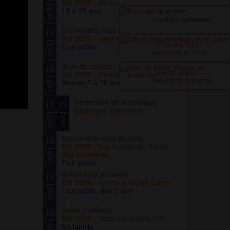
Été 2026 - Île au cointre
14 à 18 ans
août
Boutique éphémère
Les rendez-vous du potager
14
Été 2026 - Jardin partagé Curie
Offres d’emploi
Tout public
août
annonces en cours
Jeux de société
15
Taxe de séjour
Été 2026 - Grand ensemble
Meublé de tourisme
Jeunes 7 à 16 ans
août
Fermeture de la boutique
17
23
Boutique éphémère
août
août
Les rendez-vous du parc
18
Été 2026 - Esplanade du Siècle
des Lumières
août
Tout public
Soirée jeux au jardin
18
Été 2026 - Jardin partagé Curie
Tout public, dès 7 ans
août
Sortie cueillette
19
Été 2026 - Jouy-en-Josas (78)
En famille
août