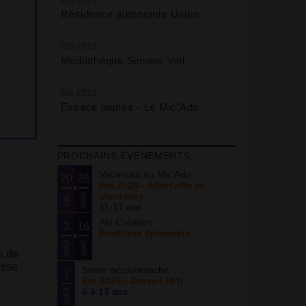
Été 2026
Résidence autonomie Union
Été 2026
Médiathèque Simone Veil
Été 2026
Espace jeunes - Le Mic’Ado
PROCHAINS ÉVÈNEMENTS
Vacances du Mic’Ado
20
28
Été 2026 - Alfortville et
alentours
août
juil.
11-17 ans
Abi Création
3
16
Boutique éphémère
août
août
s de
esse
Sortie accrobranche
7
Été 2026 - Draveil (94)
6 à 13 ans
août