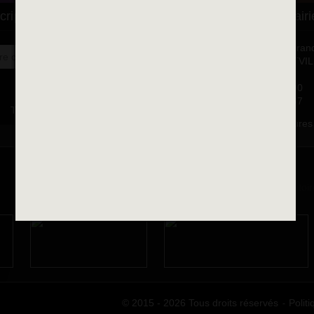
cription à la newsletter
Se rendre à la mairi
Place François-Mitterran
OK
BP 75 - 94142 ALFORTVI
Cedex
Tél. 01 58 73 29 00
Fax 01 43 78 94 37
Toutes les newsletters
Horaires d'ouvertures
© 2015 - 2026 Tous droits réservés
Politi