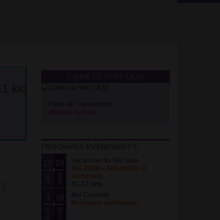
J'AIME LE VERT (JLV)
Page de l’association
Afficher la suite
PROCHAINS ÉVÈNEMENTS
Vacances du Mic’Ado
20
28
Été 2026 - Alfortville et
alentours
août
juil.
11-17 ans
Abi Création
3
16
Boutique éphémère
août
août