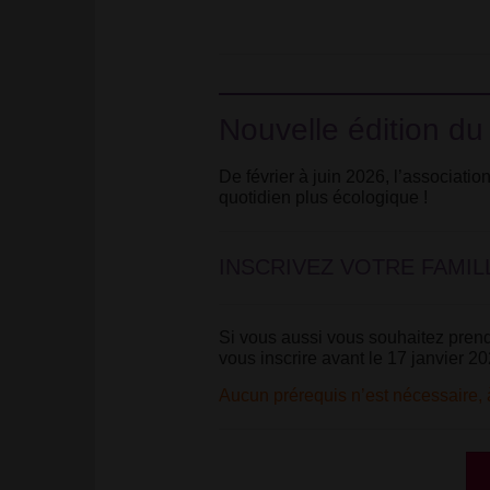
édition</strong>
class="caractencadre-
<br/>
spip
<strong
spip">Proposé
class="caractencadre-
par
spip
J’aime
spip">Proposé
le
Nouvelle édition du 
par
vert</strong>
J’aime
</strong>'
le
sur
De février à juin 2026, l’associati
vert</strong>
Facebook
quotidien plus écologique
!
</strong>'
sur
Facebook
INSCRIVEZ VOTRE FAMILL
Si vous aussi vous souhaitez prendre 
vous inscrire avant le 17 janvier 20
Aucun prérequis n’est nécessaire, à