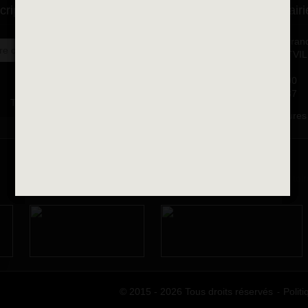
cription à la newsletter
Se rendre à la mairi
Place François-Mitterran
OK
BP 75 - 94142 ALFORTVI
Cedex
Tél. 01 58 73 29 00
Fax 01 43 78 94 37
Toutes les newsletters
Horaires d'ouvertures
© 2015 - 2026 Tous droits réservés
Politi