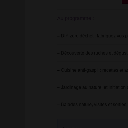
Au programme :
–
DIY zéro déchet
: fabriquez vos 
–
Découverte des ruches et dégustat
–
Cuisine anti-gaspi
: recettes et a
–
Jardinage au naturel et initiatio
–
Balades nature, visites et sorties,