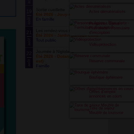
Sortie cueillette
19
Actes dématérialisés
Été 2026 - Jouy-en-Josas (78)
En famille
août
Personnes âgées -
Plan alerte - Formulaire
Les rendez-vous du potager
21
d’inscription
Été 2026 - Jardin partagé Curie
Tout public
août
Vidéoprotection
Journée à Nigloland
22
Été 2026 - Dolancourt (Grand-
Réserve communale
est)
août
Famille
Boutique éphémère
Offres d’emploi
annonces en cours
Taxe de séjour
Meublé de tourisme