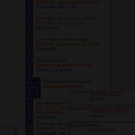
Été 2026 - Jardin partagé Curie
Tout public, dès 7 ans
août
Animation autour du basketball
12
Été 2026 - Île au cointre
14 à 18 ans
août
Les rendez-vous du potager
14
Été 2026 - Jardin partagé Curie
Tout public
août
Jeux de société
15
Été 2026 - Grand ensemble
Jeunes 7 à 16 ans
août
Fermeture de la boutique
17
23
Boutique éphémère
août
août
Soutien au peuple
ukrainien
Les rendez-vous du parc
18
Été 2026 - Esplanade du Siècle
Inscription au registre
des Lumières
août
canicule
Tout public
Soirée jeux au jardin
18
Été 2026 - Jardin partagé Curie
Portail familles
Tout public, dès 7 ans
août