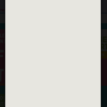
me le Vert
:
contact@jaimelevert.fr
ou au
06 27 78 24 54