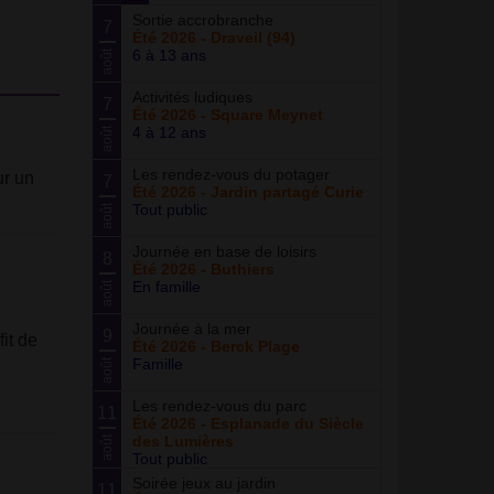
Sortie accrobranche
7
Été 2026 - Draveil (94)
6 à 13 ans
août
Activités ludiques
7
Été 2026 - Square Meynet
4 à 12 ans
août
Les rendez-vous du potager
ur un
7
Été 2026 - Jardin partagé Curie
Tout public
août
Journée en base de loisirs
8
Été 2026 - Buthiers
En famille
août
Journée à la mer
9
fit de
Été 2026 - Berck Plage
Famille
août
Les rendez-vous du parc
11
Été 2026 - Esplanade du Siècle
des Lumières
août
Tout public
Soirée jeux au jardin
11