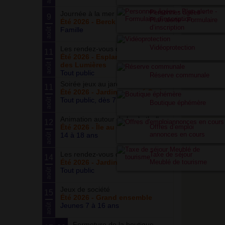
Personnes âgées -
Journée à la mer
9
Plan alerte - Formulaire
Été 2026 - Berck Plage
d’inscription
Famille
août
Vidéoprotection
Les rendez-vous du parc
11
Été 2026 - Esplanade du Siècle
des Lumières
août
Tout public
Réserve communale
Soirée jeux au jardin
11
Été 2026 - Jardin partagé Curie
Tout public, dès 7 ans
août
Boutique éphémère
Animation autour du basketball
12
Offres d’emploi
Été 2026 - Île au cointre
annonces en cours
14 à 18 ans
août
Les rendez-vous du potager
Taxe de séjour
14
Meublé de tourisme
Été 2026 - Jardin partagé Curie
Tout public
août
Jeux de société
15
Été 2026 - Grand ensemble
Jeunes 7 à 16 ans
août
Fermeture de la boutique