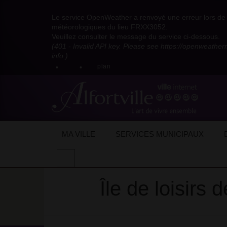
Visitez
Visitez
Visitez
Visitez
Visitez
Consultez
Visitez
la
le
le
la
la
les
Le service OpenWeather a renvoyé une erreur lors de l
la
page
compte
compte
chaîne
chaîne
flux
météorologiques du lieu FRXX3052.
page
Facebook
Pinterest
Instagram
youtube
Dailymotion
RSS
Veuillez consulter le message du service ci-dessous.
X
de
de
de
de
de
de
(401 - Invalid API key. Please see https://openweathe
:
la
la
la
la
la
la
info.)
compte
mairie
mairie
mairie
mairie
mairie
mairie
plan
anciennement
d'Alfortville
d'Alfortville
d'Alfortville
d'Alfortville
d'Alfortville
d'Alfortville
twitter
de
la
Mairie
d'Alfortville
Accueil
Lieux de vacances
Île de loisi
MA VILLE
SERVICES MUNICIPAUX
Thèmes :
Lieu(x) de l’été
Été 2026
Effectuer
une
recherche
Île de loisirs
sur
le
site