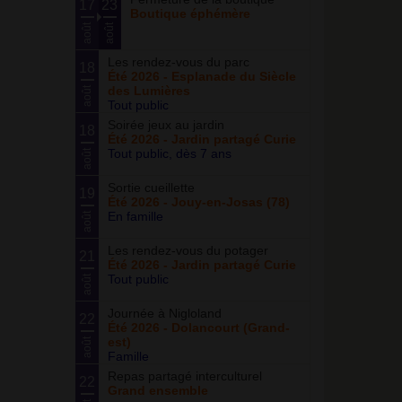
17
23
Boutique éphémère
août
août
Les rendez-vous du parc
18
Été 2026 - Esplanade du Siècle
des Lumières
août
Tout public
Soirée jeux au jardin
18
Été 2026 - Jardin partagé Curie
Tout public, dès 7 ans
août
Sortie cueillette
19
Été 2026 - Jouy-en-Josas (78)
En famille
août
Les rendez-vous du potager
21
Été 2026 - Jardin partagé Curie
Tout public
août
Journée à Nigloland
22
Été 2026 - Dolancourt (Grand-
est)
août
Famille
Repas partagé interculturel
22
Grand ensemble