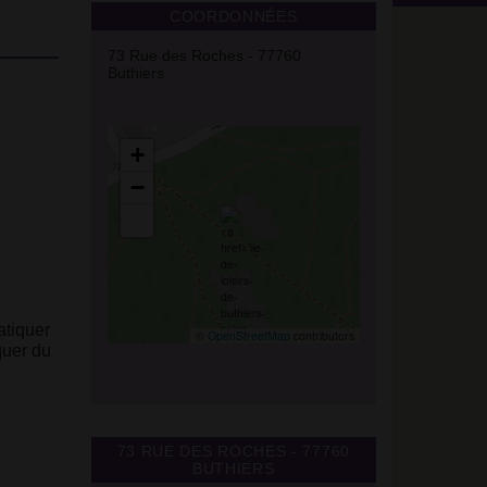
COORDONNÉES
73 Rue des Roches - 77760
Buthiers
+
−
atiquer
©
OpenStreetMap
contributors
quer du
73 RUE DES ROCHES - 77760
BUTHIERS