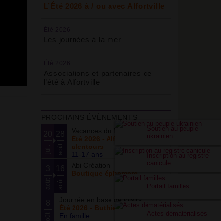
L’Été 2026 à / ou avec Alfortville
Été 2026
Les journées à la mer
Été 2026
Associations et partenaires de
l’été à Alfortville
PROCHAINS ÉVÈNEMENTS
Soutien au peuple
Vacances du Mic’Ado
20
28
ukrainien
Été 2026 - Alfortville et
alentours
août
juil.
11-17 ans
Inscription au registre
canicule
Abi Création
3
16
Boutique éphémère
août
août
Portail familles
Journée en base de loisirs
8
Été 2026 - Buthiers
Actes dématérialisés
En famille
août