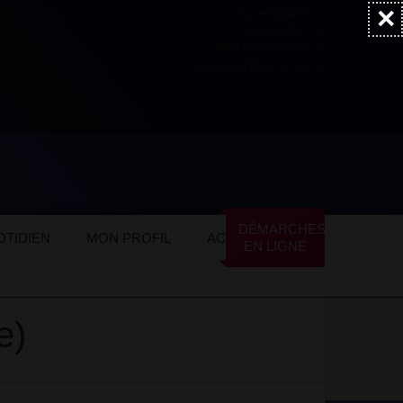
×
Accessibilité
Newsletter
Marchés publics
NOS AUTRES SITES
DÉMARCHES
TIDIEN
MON PROFIL
ACTUALITÉS
EN LIGNE
e)