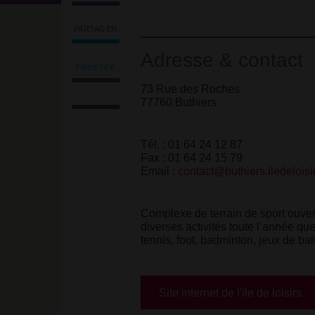
PARTAGER
Partager
Adresse & contact
l'article
'Île
TWEETER
Tweeter
de
73 Rue des Roches
Imprimer
l'article
loisirs
77760 Buthiers
l'article
'Île
de
Envoyer
de
Buthiers
l'article
loisirs
(Seine
par
Tél. : 01 64 24 12 87
de
et
email
Fax : 01 64 24 15 79
Buthiers
Marne)'
Email :
contact@buthiers.iledeloisir
(Seine
sur
et
Facebook
Marne)'
Complexe de terrain de sport ouvert 
sur
diverses activités toute l’année que
Facebook
tennis, foot, badminton, jeux de ball
Site internet de l'ïle de loisirs