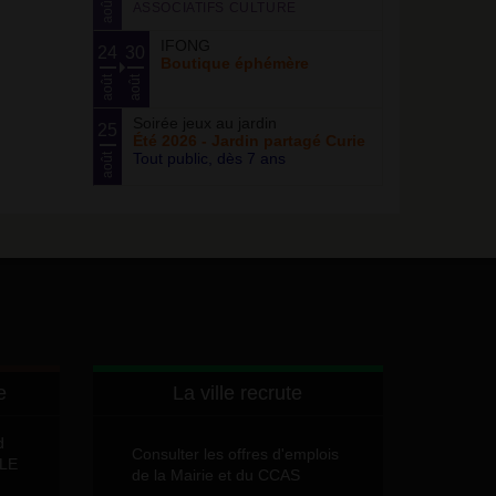
août
ASSOCIATIFS CULTURE
IFONG
24
30
Boutique éphémère
août
août
Soirée jeux au jardin
25
Été 2026 - Jardin partagé Curie
Tout public, dès 7 ans
août
e
La ville recrute
d
Consulter les offres d'emplois
LLE
de la Mairie et du CCAS