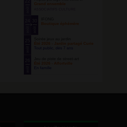
22
Grand ensemble
août
ASSOCIATIFS CULTURE
IFONG
24
30
Boutique éphémère
août
août
Soirée jeux au jardin
25
Été 2026 - Jardin partagé Curie
Tout public, dès 7 ans
août
Jeu de piste de street-art
26
Été 2026 - Alfortville
En famille
août