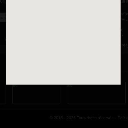
cription à la newsletter
Se rendre à la mairi
Place François-Mitterran
OK
BP 75 - 94142 ALFORTVI
Cedex
Tél. 01 58 73 29 00
Fax 01 43 78 94 37
Toutes les newsletters
Horaires d'ouvertures
© 2015 - 2026 Tous droits réservés
Politi