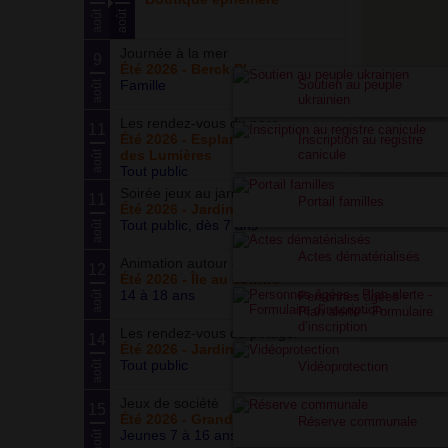
août
août
Journée à la mer
9
Été 2026 - Berck Plage
Soutien au peuple
Famille
août
ukrainien
Les rendez-vous du parc
11
Été 2026 - Esplanade du Siècle
Inscription au registre
canicule
des Lumières
août
Tout public
Soirée jeux au jardin
11
Portail familles
Été 2026 - Jardin partagé Curie
Tout public, dès 7 ans
août
Actes dématérialisés
Animation autour du basketball
12
Été 2026 - Île au cointre
14 à 18 ans
août
Personnes âgées -
Plan alerte - Formulaire
d’inscription
Les rendez-vous du potager
14
Été 2026 - Jardin partagé Curie
Tout public
août
Vidéoprotection
Jeux de société
15
Été 2026 - Grand ensemble
Réserve communale
Jeunes 7 à 16 ans
août