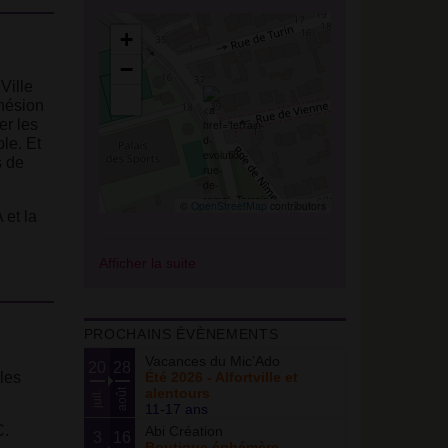
+
−
Ville
ohésion
er les
le. Et
s de
©
OpenStreetMap
contributors
et la
Afficher la suite
PROCHAINS ÉVÈNEMENTS
Vacances du Mic’Ado
20
28
 les
Été 2026 - Alfortville et
alentours
août
juil.
11-17 ans
C.
Abi Création
3
16
Boutique éphémère