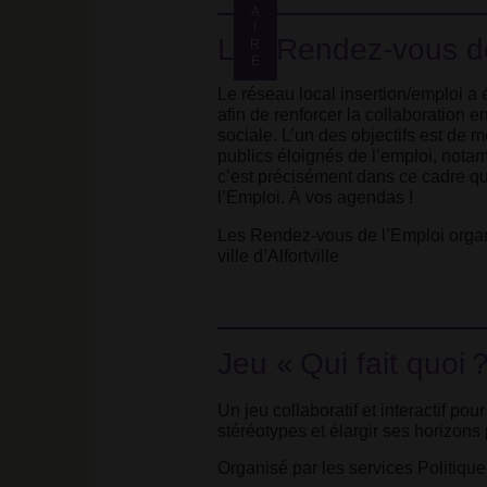
<strong>Jeu
d-
A
I
«<small
Jeu «
Qui
inline"> </small>Qui
Les Rendez-vous de
R
fait
class="fine
fait
quoi
?
» :
E
d-
quoi<small
découvrir
inline"> </small>Qui
Le réseau local insertion/emploi a 
les
class="fine
métiers
fait
afin de renforcer la collaboration e
d-
autrement
quoi<small
sociale. L’un des objectifs est de 
inline"> </small>?
class="fine
publics éloignés de l’emploi, notam
<small
d-
c’est précisément dans ce cadre qu
class="fine
inline"> </small>?
l’Emploi. À vos agendas
!
d-
<small
inline"> </small>»</strong>
Les Rendez-vous de l’Emploi organ
class="fine
</strong>
ville d’Alfortville
d-
<br/>
inline"> </small>»</strong>
<strong
</strong>
class="caractencadre-
<br/>
spip
<strong
spip">GPSEA</strong>'
Jeu «
Qui fait quoi
class="caractencadre-
sur
spip
Facebook
spip">GPSEA</strong>'
Un jeu collaboratif et interactif pou
sur
stéréotypes et élargir ses horizons
Facebook
Organisé par les services Politique