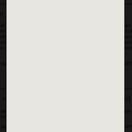
 l’Emploi
été créé en février 2024, sous l’impulsion de GPSEA et de notre 
ntre tous les acteurs locaux de l’insertion, de l’emploi et de la c
mettre en place des actions mutualisées et innovantes pour touch
ment sur les quartiers prioritaires Chantereine et Grand Ensemb
e se dérouleront, du 7 au 9 octobre prochains, les Rendez-vou
isés par le réseau Emploi-Insertion en partenariat avec GPSEA 
?
» : découvrir les métiers autrement
r découvrir la diversité des métiers et des parcours, déconstruire
 professionnels.
 de la Ville et Jeunesse, GPSEA, la Mission locale, Espoir et P