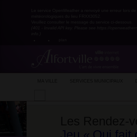
Visitez
Visitez
Visitez
Visitez
Visitez
Consultez
Visitez
la
le
le
la
la
les
Le service OpenWeather a renvoyé une erreur lors de l
la
page
compte
compte
chaîne
chaîne
flux
météorologiques du lieu FRXX3052.
page
Facebook
Pinterest
Instagram
youtube
Dailymotion
RSS
Veuillez consulter le message du service ci-dessous.
X
de
de
de
de
de
de
(401 - Invalid API key. Please see https://openweathe
:
la
la
la
la
la
la
info.)
compte
mairie
mairie
mairie
mairie
mairie
mairie
plan
anciennement
d'Alfortville
d'Alfortville
d'Alfortville
d'Alfortville
d'Alfortville
d'Alfortville
twitter
de
la
Mairie
d'Alfortville
Les 
Jeu «
Q
MA VILLE
SERVICES MUNICIPAUX
Accueil
Actualités
Evénements
GPSEA
Effectuer
une
recherche
sur
Les Rendez-vo
le
site
Jeu «
Qui fait