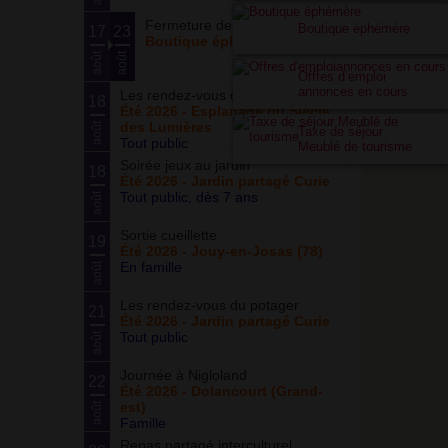
Fermeture de la boutique
Boutique éphémère
17
23
Boutique éphémère
août
août
Offres d’emploi
annonces en cours
Les rendez-vous du parc
18
Été 2026 - Esplanade du Siècle
des Lumières
août
Taxe de séjour
Tout public
Meublé de tourisme
Soirée jeux au jardin
18
Été 2026 - Jardin partagé Curie
Tout public, dès 7 ans
août
Sortie cueillette
19
Été 2026 - Jouy-en-Josas (78)
En famille
août
Les rendez-vous du potager
21
Été 2026 - Jardin partagé Curie
Tout public
août
Journée à Nigloland
22
Été 2026 - Dolancourt (Grand-
est)
août
Famille
Repas partagé interculturel