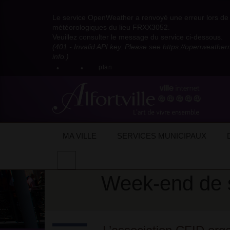
Visitez
Visitez
Visitez
Visitez
Visitez
Consultez
Visitez
la
le
le
la
la
les
Le service OpenWeather a renvoyé une erreur lors de l
la
page
compte
compte
chaîne
chaîne
flux
météorologiques du lieu FRXX3052.
page
Facebook
Pinterest
Instagram
youtube
Dailymotion
RSS
Veuillez consulter le message du service ci-dessous.
X
de
de
de
de
de
de
(401 - Invalid API key. Please see https://openweathe
:
la
la
la
la
la
la
info.)
compte
mairie
mairie
mairie
mairie
mairie
mairie
plan
anciennement
d'Alfortville
d'Alfortville
d'Alfortville
d'Alfortville
d'Alfortville
d'Alfortville
twitter
de
la
Mairie
d'Alfortville
Accueil
Actualités
Evénements
Week-
MA VILLE
SERVICES MUNICIPAUX
Effectuer
une
Week-end de so
recherche
sur
le
site