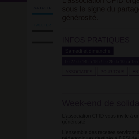
L’association CFID org
sous le signe du partage
PARTAGER
Partager
générosité.
l'article
'Week-
TWEETER
Tweeter
end
Imprimer
l'article
de
INFOS PRATIQUES
l'article
'Week-
solidarité
Envoyer
end
internationale'
Samedi et dimanche
l'article
de
sur
par
solidarité
Facebook
Le 27 de 14h à 18h / Le 28 de 10h à 15h 
email
internationale'
sur
ASSOCIATIFS
POUR TOUS
EN
Facebook
Week-end de solidar
L’association CFID vous invite à un
générosité.
L’ensemble des recettes serviront
pédagogiques destinés à l’IFSI de 