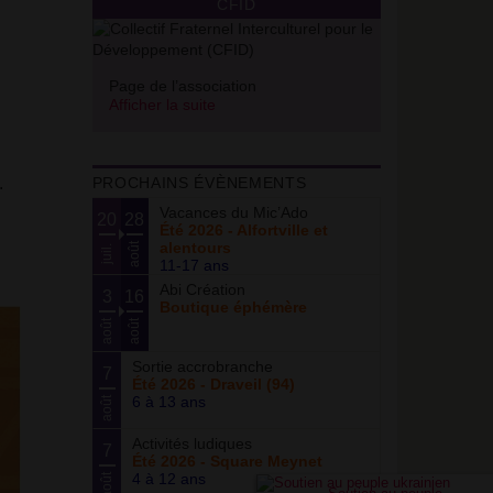
CFID
Page de l’association
Afficher la suite
.
PROCHAINS ÉVÈNEMENTS
Vacances du Mic’Ado
20
28
Été 2026 - Alfortville et
alentours
août
juil.
11-17 ans
Abi Création
3
16
Boutique éphémère
août
août
Sortie accrobranche
7
Été 2026 - Draveil (94)
6 à 13 ans
août
Activités ludiques
7
Été 2026 - Square Meynet
4 à 12 ans
août