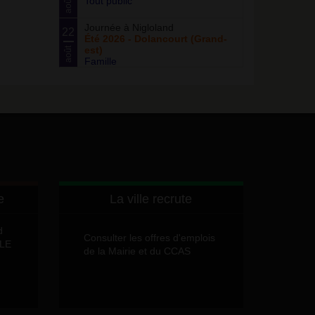
Tout public
août
Journée à Nigloland
22
Été 2026 - Dolancourt (Grand-
est)
août
Famille
e
La ville recrute
d
Consulter les offres d'emplois
LLE
de la Mairie et du CCAS