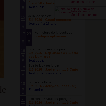
14
annonces en cours
Été 2026 - Jardin partagé Curie
Tout public
août
Taxe de séjour
Meublé de tourisme
Jeux de société
15
Été 2026 - Grand ensemble
Jeunes 7 à 16 ans
août
Fermeture de la boutique
17
23
Boutique éphémère
août
août
Les rendez-vous du parc
18
Été 2026 - Esplanade du Siècle
des Lumières
août
Tout public
Soirée jeux au jardin
18
Été 2026 - Jardin partagé Curie
Tout public, dès 7 ans
août
Sortie cueillette
19
Été 2026 - Jouy-en-Josas (78)
En famille
août
Les rendez-vous du potager
21
Été 2026 - Jardin partagé Curie