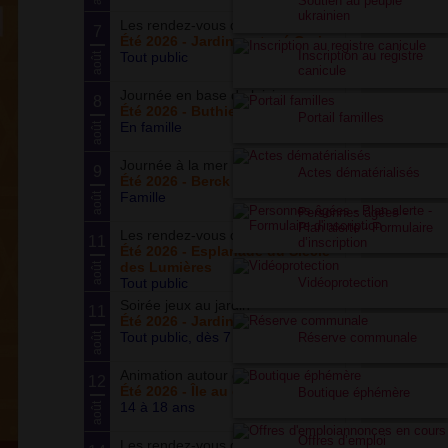
Soutien au peuple
ukrainien
Les rendez-vous du potager
7
Été 2026 - Jardin partagé Curie
Inscription au registre
Tout public
août
canicule
Journée en base de loisirs
8
Été 2026 - Buthiers
Portail familles
En famille
août
Journée à la mer
9
Actes dématérialisés
Été 2026 - Berck Plage
Famille
août
Personnes âgées -
Plan alerte - Formulaire
Les rendez-vous du parc
11
d’inscription
Été 2026 - Esplanade du Siècle
des Lumières
août
Vidéoprotection
Tout public
Soirée jeux au jardin
11
Été 2026 - Jardin partagé Curie
Tout public, dès 7 ans
Réserve communale
août
Animation autour du basketball
12
Été 2026 - Île au cointre
Boutique éphémère
14 à 18 ans
août
Offres d’emploi
Les rendez-vous du potager