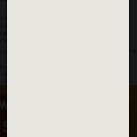
itionnelles maliennes
osmétiques etc...)
pe Alfort’zik
ssociation CFID
 danser et soutenir une belle cause tout en restant à Alfortville
4h à 18h
 10h à 15h